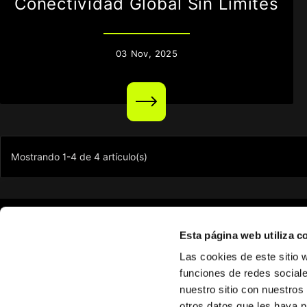
Conectividad Global Sin Límites
03
Nov,
2025
Mostrando 1-4 de 4 artículo(s)
Esta página web utiliza c
Get
Las cookies de este sitio 
Sobre nosotros
funciones de redes sociale
Con nosotros, el mundo
Opiniones
nuestro sitio con nuestros
es tu hotspot
Hazte afiliado
otros datos que les haya 