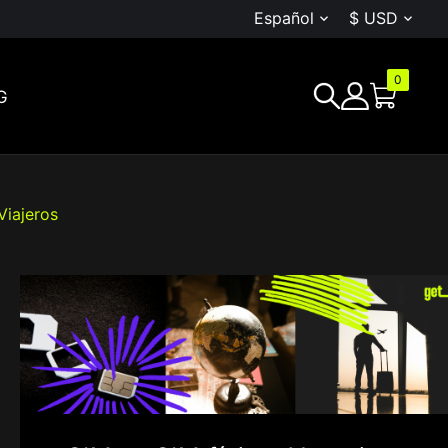
Español
$ USD


0
G
Viajeros