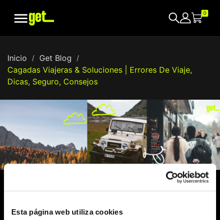

0
Inicio
Get Blog
Cagadas Viajeras & Soluciones | Errores De Viaje,
Dicas, Seguro, Consejos
Evita el Roaming: Consejos de Datos para
Viajar en Otoño
Esta página web utiliza cookies