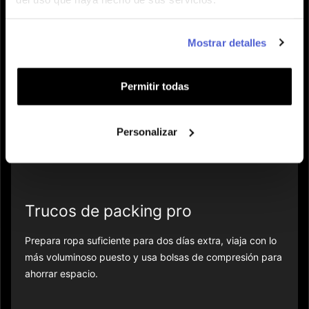
Gear para actividades & trucos de
invierno
Mostrar detalles
Para nieve/ski
: Forfait, casco, guantes y anorak de
Permitir todas
esquí, gafas, capas extra.
Para ciudades
: Cubrecalzado antideslizante, paraguas,
Personalizar
mochila pequeña y calentadores de mano.
Trucos de packing pro
Prepara ropa suficiente para dos días extra, viaja con lo
más voluminoso puesto y usa bolsas de compresión para
ahorrar espacio.