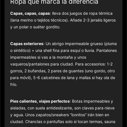
Ropa que marca la diferencia
Capas, capas, capas
: lleva dos juegos de ropa térmica
(lana merino o tejidos técnicos). Añade 2-3 jerséis ligeros
y un polar o suéter gordito.
Capas exteriores
: Un abrigo impermeable grueso (pluma
o sintético) + una shell fina para esquí o lluvia. Pantalones
impermeables si vas a la montaña y unos
vaqueros/pantalones para ciudad. Para accesorios: 1-2
gorros, 2 bufandas, 2 pares de guantes (uno gordo, otro
para móvil), 5-6 calcetines de lana y mallas si hay ola de
frío.
Pies calientes, viajes perfectos
: Botas impermeables y
aisladas, con suela antideslizante, son claves para nieve
y agua. Unos zapatos/sneakers “bonitos” irán bien en
ciudad. Chanclas o pantuflas solo si tocan termas, sauna