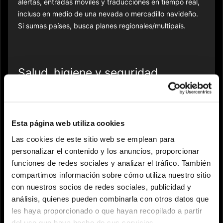
alertas, entradas móviles y traducciones en tiempo real,
incluso en medio de una nevada o mercadillo navideño.
Si sumas países, busca planes regionales/multipaís.
Salud, higiene y seguridad
Seguro de viaje, medicinas habituales y botiquín básico
(tiritas, ibuprofeno, antigripal, suero oral). Hidratante,
protector solar (nieve refleja), bálsamo labial, termo y
Esta página web utiliza cookies
botella rellenable.
Las cookies de este sitio web se emplean para
personalizar el contenido y los anuncios, proporcionar
Tip de seguridad
: Bolsa antirrobo, localizador de maletas
funciones de redes sociales y analizar el tráfico. También
y dinero extra bien guardado nunca sobran. Guarda
compartimos información sobre cómo utiliza nuestro sitio
contactos de emergencia/embajada en móvil y papel.
con nuestros socios de redes sociales, publicidad y
Deja tu ruta a alguien de confianza.
análisis, quienes pueden combinarla con otros datos que
les haya proporcionado o que hayan recopilado a partir
del uso que haya hecho de sus servicios.