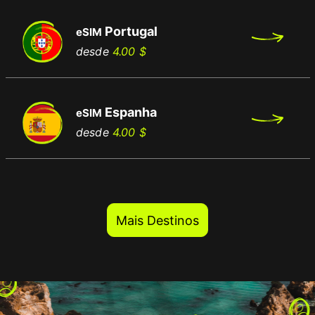
Portugal
eSIM
Preço
Preço
desde
4.00 $
normal
Espanha
eSIM
Preço
Preço
desde
4.00 $
normal
Mais Destinos