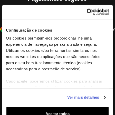
Compre com confiança sabendo que os seus pagamentos
são processados de forma segura através da
Stripe
Configuração de cookies
Os cookies permitem-nos proporcionar lhe uma
experiência de navegação personalizada e segura.
Utilizamos cookies e/ou ferramentas similares nos
nossos websites ou aplicações que são necessários
para o seu bom funcionamento técnico (cookies
Não acredites só na nossa palavra.
necessários para a prestação de serviço).
Confia nos nossos clientes
Caso aceite, poderemos utilizar cookies para analisar
informação estatística (cookies de analítica), adaptar
este serviço às suas preferências e apresentar-lhe
Ver mais detalhes
funcionalidades (cookies de personalização e
funcionalidade) e adaptar anúncios aos seus interesses
(cookies de publicidade personalizada). Pode gerir a
Aceitar todos