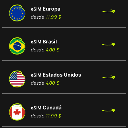
Europa
eSIM
Preço
Preço
desde
11.99 $
normal
Brasil
eSIM
Preço
Preço
desde
4.00 $
normal
Estados Unidos
eSIM
Preço
Preço
desde
4.00 $
normal
Canadá
eSIM
Preço
Preço
desde
11.99 $
normal