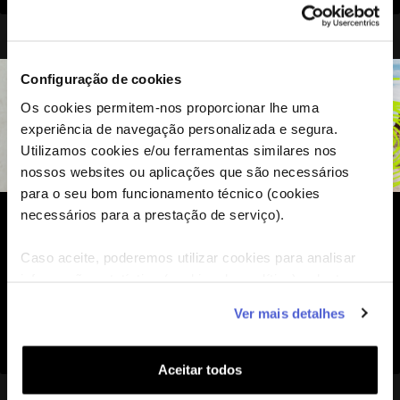
Configuração de cookies
Os cookies permitem-nos proporcionar lhe uma
experiência de navegação personalizada e segura.
Utilizamos cookies e/ou ferramentas similares nos
nossos websites ou aplicações que são necessários
para o seu bom funcionamento técnico (cookies
necessários para a prestação de serviço).
Apps Essenciais de Tradução e Dados para
Caso aceite, poderemos utilizar cookies para analisar
Viajar
informação estatística (cookies de analítica), adaptar
este serviço às suas preferências e apresentar-lhe
Ver mais detalhes
funcionalidades (cookies de personalização e
18
Nov,
2025
funcionalidade) e adaptar anúncios aos seus interesses
(cookies de publicidade personalizada). Pode gerir a
Aceitar todos
utilização dos cookies clicando em "
Configurar