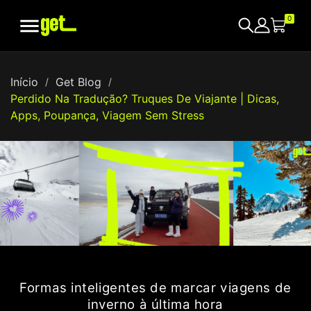

0
Início
Get Blog
Perdido Na Tradução? Truques De Viajante | Dicas,
Apps, Poupança, Viagem Sem Stress
Formas inteligentes de marcar viagens de
inverno à última hora