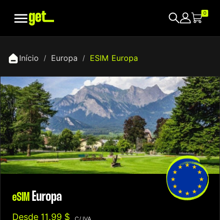

0
Início
Europa
ESIM Europa
Europa
eSIM
Desde
11.99 $
C/ IVA