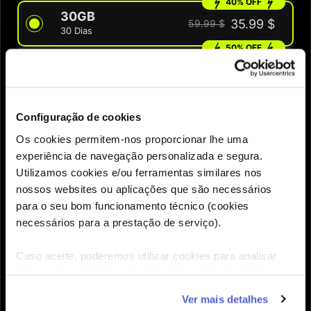
40% OFF
30GB
35.99 $
59.99 $
30 Dias
50% OFF
60GB
49.99 $
99.99 $
60 Dias
Configuração de cookies
QUANTIDADE
Os cookies permitem-nos proporcionar lhe uma
experiência de navegação personalizada e segura.
Utilizamos cookies e/ou ferramentas similares nos
Precisas de ajuda para escolher o eSIM certo?
nossos websites ou aplicações que são necessários
para o seu bom funcionamento técnico (cookies
necessários para a prestação de serviço).
Adicionar

Caso aceite, poderemos utilizar cookies para analisar
informação estatística (cookies de analítica), adaptar
este serviço às suas preferências e apresentar-lhe
Ver mais detalhes
funcionalidades (cookies de personalização e