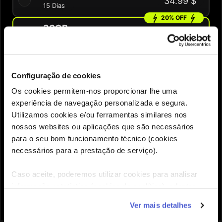
34.99 $
15 Dias
20% OFF
30GB
71.99 $
89.99 $
30 Dias
QUANTIDADE
Configuração de cookies
Os cookies permitem-nos proporcionar lhe uma
experiência de navegação personalizada e segura.
Precisas de ajuda para escolher o eSIM certo?
Utilizamos cookies e/ou ferramentas similares nos
nossos websites ou aplicações que são necessários
para o seu bom funcionamento técnico (cookies
Adicionar

necessários para a prestação de serviço).
Caso aceite, poderemos utilizar cookies para analisar
informação estatística (cookies de analítica), adaptar
este serviço às suas preferências e apresentar-lhe
Ver mais detalhes
funcionalidades (cookies de personalização e
funcionalidade) e adaptar anúncios aos seus interesses