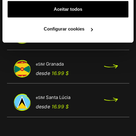
Também poderá gostar
(cookies de publicidade personalizada). Pode gerir a
Aceitar todos
utilização dos cookies clicando em "
Configurar
Cookies
".
Configurar cookies
Barbados
eSIM
Preço
Preço
desde
16.99 $
normal
Granada
eSIM
Preço
Preço
desde
16.99 $
normal
Santa Lúcia
eSIM
Preço
Preço
desde
16.99 $
normal