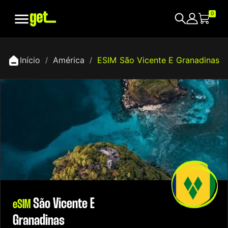

0
Início
América
ESIM São Vicente E Granadinas
São Vicente E
eSIM
Granadinas