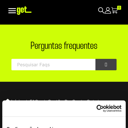

0
Perguntas frequentes
Início
FAQs
Gestão De Conta Get
Como Posso Eliminar A Minha Conta Get?