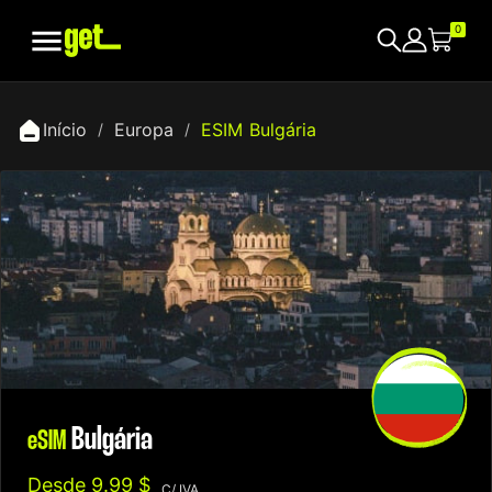

0
Início
Europa
ESIM Bulgária
Bulgária
eSIM
Desde
9.99 $
C/ IVA