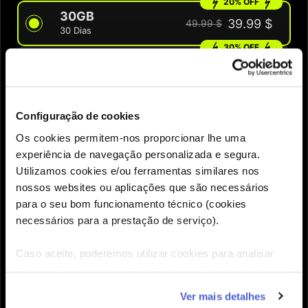
20% OFF
30GB
39.99 $
49.99 $
30 Dias
30% OFF
60GB
48.99 $
69.99 $
60 Dias
Configuração de cookies
QUANTIDADE
Os cookies permitem-nos proporcionar lhe uma
experiência de navegação personalizada e segura.
Utilizamos cookies e/ou ferramentas similares nos
Precisas de ajuda para escolher o eSIM certo?
nossos websites ou aplicações que são necessários
para o seu bom funcionamento técnico (cookies
necessários para a prestação de serviço).
Adicionar

Caso aceite, poderemos utilizar cookies para analisar
informação estatística (cookies de analítica), adaptar
este serviço às suas preferências e apresentar-lhe
Ver mais detalhes
funcionalidades (cookies de personalização e