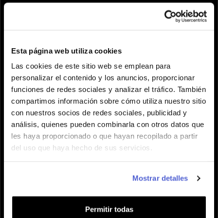
¡Hablemos!
¡Envíanos un correo a
Esta página web utiliza cookies
team.getesim@getesimtravel.com
y veamos si
hacemos match.
Las cookies de este sitio web se emplean para
personalizar el contenido y los anuncios, proporcionar
funciones de redes sociales y analizar el tráfico. También
compartimos información sobre cómo utiliza nuestro sitio
con nuestros socios de redes sociales, publicidad y
análisis, quienes pueden combinarla con otros datos que
les haya proporcionado o que hayan recopilado a partir
del uso que haya hecho de sus servicios.
Mostrar detalles
Permitir todas