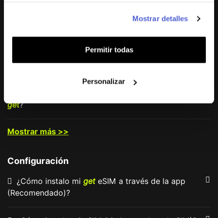
¿Cuáles son los métodos de pago disponibles en
Mostrar detalles
get
?
Permitir todas
¿Qué comisiones se incluyen al comprar una
get
eSIM?
Personalizar
¿Cómo obtengo una factura de una compra en
get
?
Mostrar más >>
Configuración
¿Cómo instalo mi
get
eSIM a través de la app
(Recomendado)?