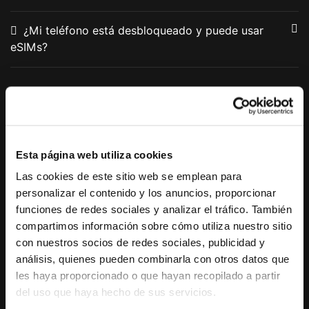
¿Mi teléfono está desbloqueado y puede usar
eSIMs?
Comprar y Usar mi get eSIM
¿Qué
get
eSIM debería comprar?
Esta página web utiliza cookies
Las cookies de este sitio web se emplean para
¿Cómo sé cuál es mi
get
ID?
personalizar el contenido y los anuncios, proporcionar
funciones de redes sociales y analizar el tráfico. También
¿Cómo puedo saber mi ID de compra?
compartimos información sobre cómo utiliza nuestro sitio
con nuestros socios de redes sociales, publicidad y
Mostrar más >>
análisis, quienes pueden combinarla con otros datos que
les haya proporcionado o que hayan recopilado a partir
del uso que haya hecho de sus servicios.
Métodos de pago y Promociones