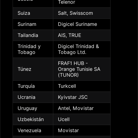
Telenor
Suiza
Salt, Swisscom
Surinam
Digicel Suriname
Tailandia
AIS, TRUE
Trinidad y
Digicel Trinidad &
Tobago
Tobago Ltd.
FRAF1 HUB -
Túnez
Orange Tunisie SA
(TUNOR)
Turquía
Turkcell
Ucrania
Kyivstar JSC
Uruguay
Antel, Movistar
Uzbekistán
Ucell
Venezuela
Movistar