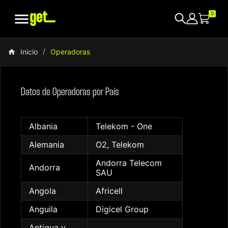

0
Inicio
Operadoras
Datos de Operadoras por País
Albania
Telekom - One
Alemania
O2, Telekom
Andorra Telecom
Andorra
SAU
Angola
Africell
Anguila
Digicel Group
Antigua y