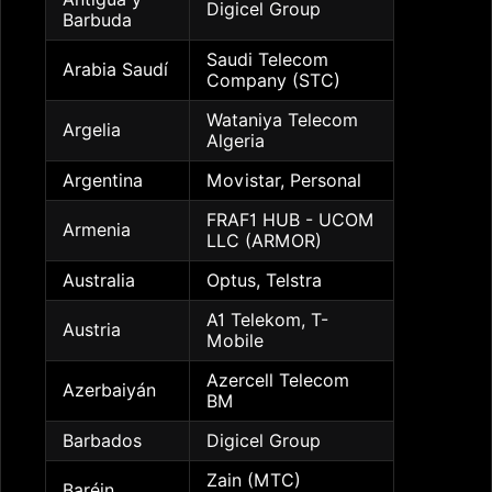
Digicel Group
Barbuda
Saudi Telecom
Arabia Saudí
Company (STC)
Wataniya Telecom
Argelia
Algeria
Argentina
Movistar, Personal
FRAF1 HUB - UCOM
Armenia
LLC (ARMOR)
Australia
Optus, Telstra
A1 Telekom, T-
Austria
Mobile
Azercell Telecom
Azerbaiyán
BM
Barbados
Digicel Group
Zain (MTC)
Baréin