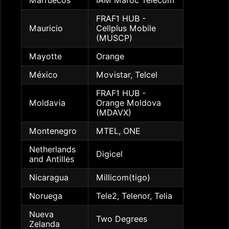
Marruecos
IAM Maroc Telecom
FRAF1 HUB -
Mauricio
Cellplus Mobile
(MUSCP)
Mayotte
Orange
México
Movistar, Telcel
FRAF1 HUB -
Moldavia
Orange Moldova
(MDAVX)
Montenegro
MTEL, ONE
Netherlands
Digicel
and Antilles
Nicaragua
Millicom(tigo)
Noruega
Tele2, Telenor, Telia
Nueva
Two Degrees
Zelanda