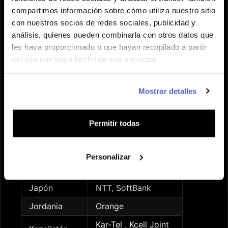
Islandia
NOVA, Síminn
compartimos información sobre cómo utiliza nuestro sitio
Islas Caimán
Digicel Group
con nuestros socios de redes sociales, publicidad y
análisis, quienes pueden combinarla con otros datos que
Islas Feroe
Faroese Telecom
les haya proporcionado o que hayan recopilado a partir
Islas Turcas
del uso que haya hecho de sus servicios.
Digicel Group
y Caicos
Islas
Mostrar detalles
Vírgenes
Digicel
Británicas
Cellcom, Partner,
Permitir todas
Israel
Pelephone
Italia
Iliad, TIM, WINDTRE
Personalizar
Jamaica
Digicel Group
Japón
NTT, SoftBank
Jordania
Orange
Kar-Tel , Kcell Joint