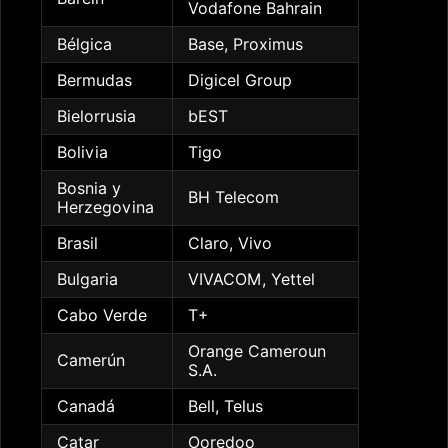
Vodafone Bahrain
Bélgica
Base, Proximus
Bermudas
Digicel Group
Bielorrusia
bEST
Bolivia
Tigo
Bosnia y
BH Telecom
Herzegovina
Brasil
Claro, Vivo
Bulgaria
VIVACOM, Yettel
Cabo Verde
T+
Orange Cameroun
Camerún
S.A.
Canadá
Bell, Telus
Catar
Ooredoo