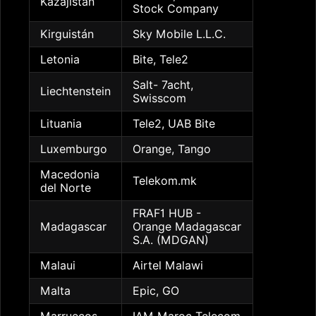
Kazajistán
Stock Company
Kirguistán
Sky Mobile L.L.C.
Letonia
Bite, Tele2
Salt- 7acht,
Liechtenstein
Swisscom
Lituania
Tele2, UAB Bite
Luxemburgo
Orange, Tango
Macedonia
Telekom.mk
del Norte
FRAF1 HUB -
Madagascar
Orange Madagascar
S.A. (MDGAN)
Malaui
Airtel Malawi
Malta
Epic, GO