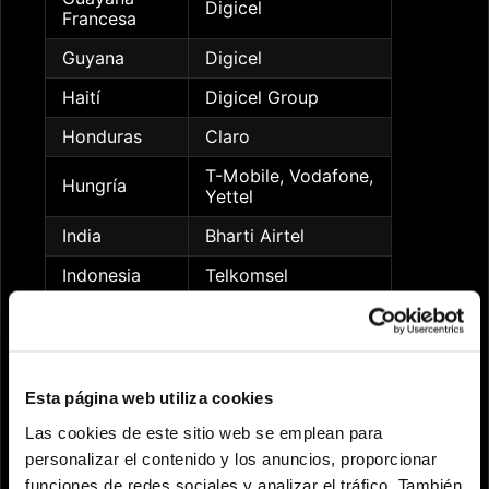
Digicel
Francesa
Guyana
Digicel
Haití
Digicel Group
Honduras
Claro
T-Mobile, Vodafone,
Hungría
Yettel
India
Bharti Airtel
Indonesia
Telkomsel
MCI (Mobile
Irán
Company of Iran)
Cubic Telecom,
Irlanda
Hutchison (3),
Esta página web utiliza cookies
Meteor- Eir
Las cookies de este sitio web se emplean para
Isla de Man
Manx Telecom
personalizar el contenido y los anuncios, proporcionar
funciones de redes sociales y analizar el tráfico. También