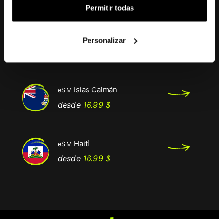
También te puede interesar
Permitir todas
Barbados
eSIM
Personalizar
Precio
Precio
desde
16.99 $
base
Islas Caimán
eSIM
Precio
Precio
desde
16.99 $
base
Haití
eSIM
Precio
Precio
desde
16.99 $
base