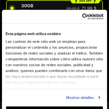
20% OFF
30GB
71.99 $
89.99 $
30 Dias
CANTIDAD
Esta página web utiliza cookies
Las cookies de este sitio web se emplean para
¿Necesitas ayuda para elegir el eSIM
personalizar el contenido y los anuncios, proporcionar
adecuado?
funciones de redes sociales y analizar el tráfico. También
compartimos información sobre cómo utiliza nuestro sitio
Añadir al carrito
con nuestros socios de redes sociales, publicidad y

análisis, quienes pueden combinarla con otros datos que
les haya proporcionado o que hayan recopilado a partir
del uso que haya hecho de sus servicios.
Mostrar detalles