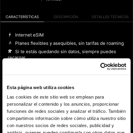
CARACTERÍSTICAS
DESCRIPCIÓN
DETALLES TÉCNICOS
Internet eSIM
Planes flexibles y asequibles, sin tarifas de roaming
Si te estás quedando sin datos, siempre puedes
recargar
Esta página web utiliza cookies
Las cookies de este sitio web se emplean para
3GB
19.99 $
personalizar el contenido y los anuncios, proporcionar
7 Dias
funciones de redes sociales y analizar el tráfico. También
compartimos información sobre cómo utiliza nuestro sitio
10GB
44.99 $
con nuestros socios de redes sociales, publicidad y
15 Dias
análisis, quienes pueden combinarla con otros datos que