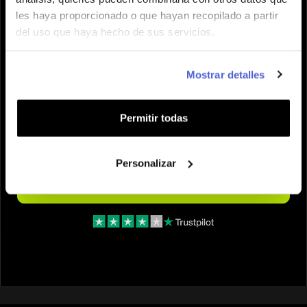
20% OFF
les haya proporcionado o que hayan recopilado a partir
30GB
95.99 $
119.99 $
30 Dias
del uso que haya hecho de sus servicios.
CANTIDAD
Mostrar detalles
Permitir todas
¿Necesitas ayuda para elegir el eSIM
adecuado?
Personalizar
Añadir al carrito
