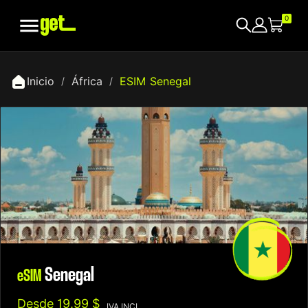

0
Inicio
África
ESIM Senegal
Senegal
eSIM
Desde
19.99 $
IVA INCL.