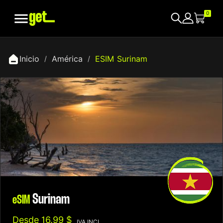

0
Inicio
América
ESIM Surinam
Surinam
eSIM
Desde
16.99 $
IVA INCL.