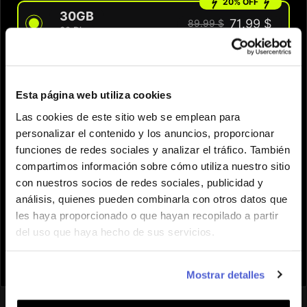
20% OFF
30GB
71.99 $
89.99 $
30 Dias
CANTIDAD
Esta página web utiliza cookies
Las cookies de este sitio web se emplean para
¿Necesitas ayuda para elegir el eSIM
personalizar el contenido y los anuncios, proporcionar
adecuado?
funciones de redes sociales y analizar el tráfico. También
compartimos información sobre cómo utiliza nuestro sitio
Añadir al carrito
con nuestros socios de redes sociales, publicidad y

análisis, quienes pueden combinarla con otros datos que
les haya proporcionado o que hayan recopilado a partir
del uso que haya hecho de sus servicios.
Mostrar detalles