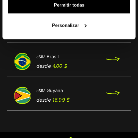
También te puede interesar
Permitir todas
Guayana Francesa
eSIM
Personalizar
Precio
Precio
desde
11.99 $
base
Brasil
eSIM
Precio
Precio
desde
4.00 $
base
Guyana
eSIM
Precio
Precio
desde
16.99 $
base