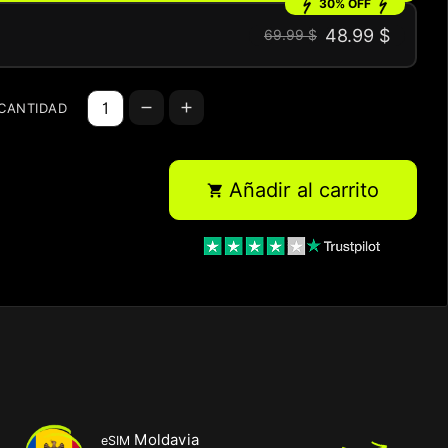
30% OFF
48.99 $
69.99 $
CANTIDAD
Añadir al carrito

Moldavia
eSIM