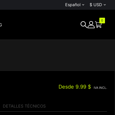
Español
$ USD


0
G
Desde
9.99 $
IVA INCL.
DETALLES TÉCNICOS