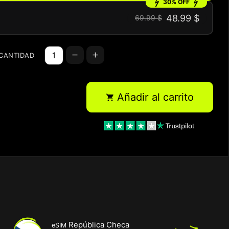
30% OFF
48.99 $
69.99 $
CANTIDAD
Añadir al carrito

República Checa
eSIM