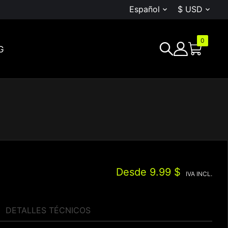
Español
$ USD


0
G
Desde
9.99 $
IVA INCL.
DETALLES TÉCNICOS