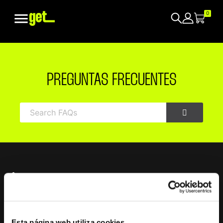

0
PREGUNTAS FRECUENTES
Inicio
Preguntas Frecuentes
Affiliates
¿Cuáles Son Las Ventajas De Ser Afiliado Get ?
Esta página web utiliza cookies