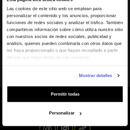
¿Cuáles son las ventajas de ser Afiliado
get
?
Las cookies de este sitio web se emplean para
personalizar el contenido y los anuncios, proporcionar
funciones de redes sociales y analizar el tráfico. También
Como afiliado de
get
, ganas comisiones por cada venta
compartimos información sobre cómo utiliza nuestro sitio
realizada con tu código, ofreces descuentos exclusivos a
con nuestros socios de redes sociales, publicidad y
tu comunidad y recomiendas una marca de eSIM de viaje
análisis, quienes pueden combinarla con otros datos que
disponible en más de 150 países y regiones. Además,
les haya proporcionado o que hayan recopilado a partir
cuentas con un panel dedicado para seguir tu rendimiento
del uso que haya hecho de sus servicios.
y tus pagos en tiempo real.
Mostrar detalles
Permitir todas
Con nosotros, el mundo es tu hotspot
Personalizar