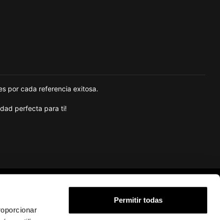
s por cada referencia exitosa.
dad perfecta para ti!
Soporte
Legal
Permitir todas
roporcionar
FAQ
Política de cookies