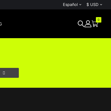
Español
$ USD


0
G