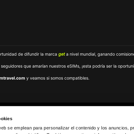
ortunidad de difundir la marca
get
a nivel mundial, ganando comisione
a seguidores que amarían nuestros eSIMs, ¡esta podría ser la oportuni
mtravel.com
y veamos si somos compatibles.
ookies
Destinos
Top destinations
web se emplean para personalizar el contenido y los anuncios, p
África
eSIM Europa