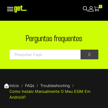

0
Perguntas frequentes
Início
FAQs
Troubleshooting
Como Instalo Manualmente O Meu ESIM Em
Android?