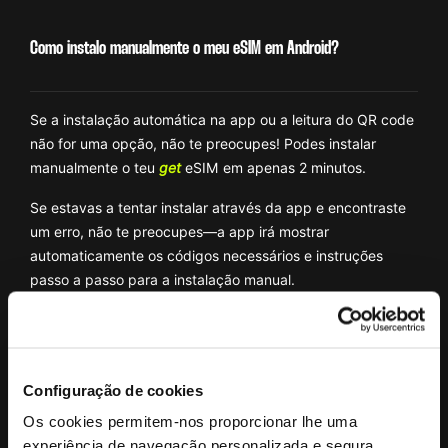
Como instalo manualmente o meu eSIM em Android?
Se a instalação automática na app ou a leitura do QR code
não for uma opção, não te preocupes! Podes instalar
manualmente o teu
get
eSIM em apenas 2 minutos.
Se estavas a tentar instalar através da app e encontraste
um erro, não te preocupes—a app irá mostrar
automaticamente os códigos necessários e instruções
passo a passo para a instalação manual.
Atenção:
Se estiveres a configurar o teu
get
eSIM sem a
app, vais precisar dos códigos de ativação do teu e-mail
de confirmação. Garante que tens acesso ao teu e-mail
Configuração de cookies
antes de começar!
Os cookies permitem-nos proporcionar lhe uma
1. Vai a
Definições
→
Ligações
→ Toca em
Gestor de SIM
.
experiência de navegação personalizada e segura.