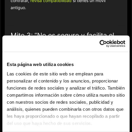
contratar,
revisa compatibilidad
si tienes un móvil
antiguo.
Mito 3: “No es seguro y facilita el
hackeo/tracking”
En realidad, el eSIM añade capas extra de protección:
encriptado, autenticación, y la opción de borrar el perfil
Esta página web utiliza cookies
remotamente en caso de robo o pérdida. Nadie puede
Las cookies de este sitio web se emplean para
robar tu número sólo quitando tu tarjeta. Respecto a la
personalizar el contenido y los anuncios, proporcionar
privacidad, ambos (SIM y eSIM) transmiten lo mismo a la
funciones de redes sociales y analizar el tráfico. También
operadora - no hay ningún 'tracking' adicional.
compartimos información sobre cómo utiliza nuestro sitio
con nuestros socios de redes sociales, publicidad y
análisis, quienes pueden combinarla con otros datos que
les haya proporcionado o que hayan recopilado a partir
Mito 4: “La señal o velocidad es
del uso que haya hecho de sus servicios.
inferior al SIM físico”