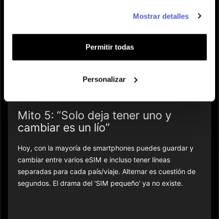
Los eSIM usan exactamente las mismas redes y
Mostrar detalles
frecuencias que los SIM clásicos: calidad, cobertura y
velocidad dependen solo de cuán buena es la red del
operador. Si necesitas más cobertura, activa un nuevo
Permitir todas
perfil en minutos - sin esperar, romper adaptadores o
buscar tiendas en tus vacaciones.
Personalizar
Mito 5: “Solo deja tener uno y
cambiar es un lío”
Hoy, con la mayoría de smartphones puedes guardar y
cambiar entre varios eSIM e incluso tener líneas
separadas para cada país/viaje. Alternar es cuestión de
segundos. El drama del 'SIM pequeño' ya no existe.