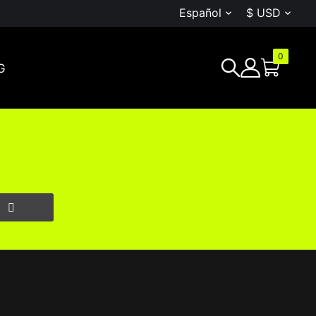
Español
$ USD


0
G